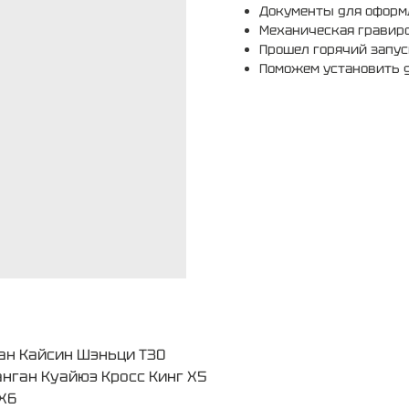
Документы для оформ
Механическая гравир
Прошел горячий запус
Поможем установить 
нган Кайсин Шэньци T30
анган Куайюэ Кросс Кинг X5​
X6​