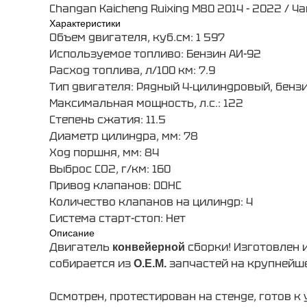
Changan Kaicheng Ruixing M80 2014 - 2022 / 
Характеристики
Объем двигателя, куб.см: 1 597
Используемое топливо: Бензин АИ-92
Расход топлива, л/100 км: 7.9
Тип двигателя: Рядный 4‑цилиндровый, бенз
Максимальная мощность, л.с.: 122
Степень сжатия: 11.5
Диаметр цилиндра, мм: 78
Ход поршня, мм: 84
Выброс CO2, г/км: 160
Привод клапанов: DOHC
Количество клапанов на цилиндр: 4
Система старт-стоп: Нет
Описание
Двигатель
сборки! Изготовлен
конвейерной
собирается из
запчастей на крупнейше
О.Е.М.
Осмотрен, протестирован на стенде, готов к 