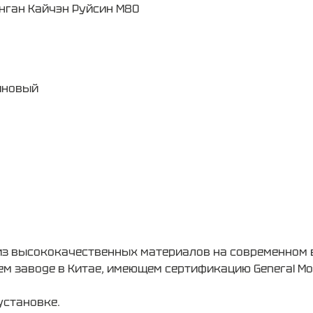
Чанган Кайчэн Руйсин M80
иновый
 из высококачественных материалов на современном
м заводе в Китае, имеющем сертификацию General Mo
установке.