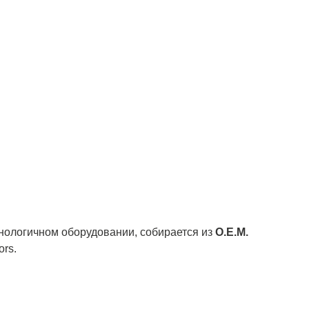
нологичном оборудовании, собирается из
О.Е.М.
rs.