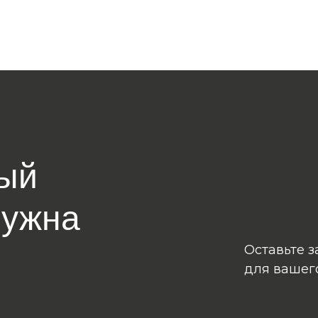
ый
нужна
Оставьте з
для вашег