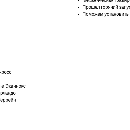
Механическая гравир
Прошел горячий запус
Поможем установить 
кросс​
ле Эквинокс​
Орландо​
Террейн