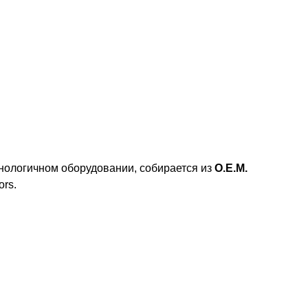
нологичном оборудовании, собирается из
О.Е.М.
rs.