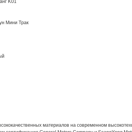
анг K01​
жун Мини Трак
ый
высококачественных материалов на современном высокотех