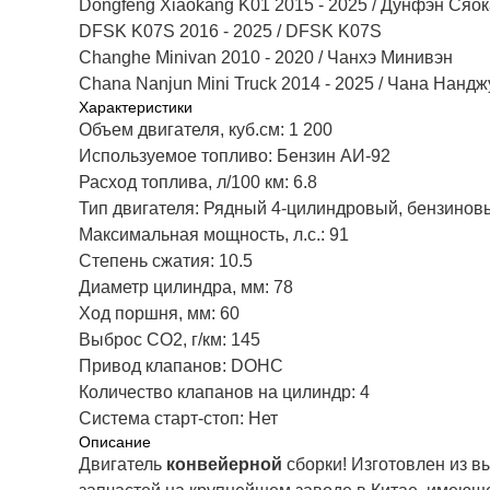
Dongfeng Xiaokang K01 2015 - 2025 / Дунфэн Сяок
DFSK K07S 2016 - 2025 / DFSK K07S​
Changhe Minivan 2010 - 2020 / Чанхэ Минивэн​
Chana Nanjun Mini Truck 2014 - 2025 / Чана Нанд
Характеристики
Объем двигателя, куб.см: 1 200
Используемое топливо: Бензин АИ-92
Расход топлива, л/100 км: 6.8
Тип двигателя: Рядный 4‑цилиндровый, бензинов
Максимальная мощность, л.с.: 91
Степень сжатия: 10.5
Диаметр цилиндра, мм: 78
Ход поршня, мм: 60
Выброс CO2, г/км: 145
Привод клапанов: DOHC
Количество клапанов на цилиндр: 4
Система старт-стоп: Нет
Описание
Двигатель
конвейерной
сборки! Изготовлен из 