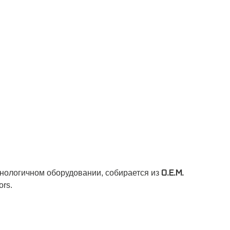
О.Е.М.
нологичном оборудовании, собирается из
rs.