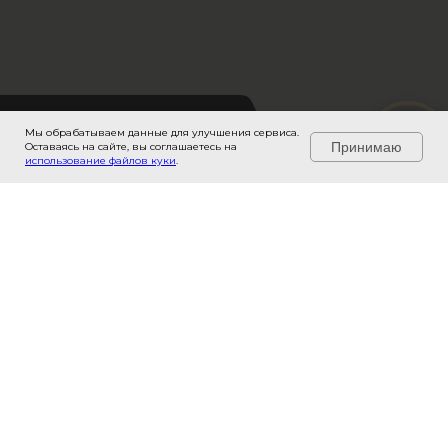
Мы обрабатываем данные для улучшения сервиса.
Задайте вопрос здесь →
Принимаю
Оставаясь на сайте, вы соглашаетесь на
использование файлов куки
.
ИП Колобов Александр Сергеевич
ИНН 666000891377
Официальный спонсор
хоккейной команды «БУХЛ»
© 2024 TopROI Studio. Собрано с мастерством и
вниманием к запчастям