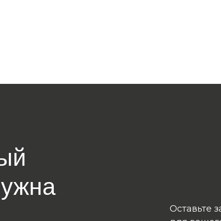
ый
нужна
Оставьте з