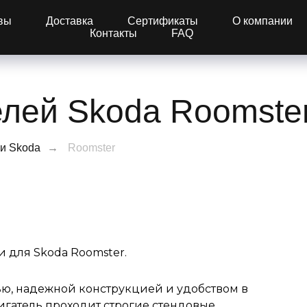
вы
Доставка
Сертификаты
О компании
Контакты
FAQ
елей Skoda Roomste
и Skoda
→
Roomster
 для Skoda Roomster.
ью, надежной конструкцией и удобством в
гатель проходит строгие стендовые