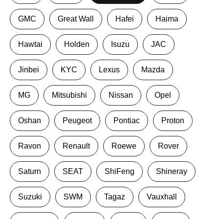
GMC
Great Wall
Hafei
Haima
Hawtai
Holden
Isuzu
JAC
Jinbei
KYC
Lexus
Mazda
MG
Mitsubishi
Nissan
Opel
Oshan
Peugeot
Pontiac
Proton
Ravon
Renault
Roewe
Rover
Saturn
SEAT
ShiFeng
Shineray
Suzuki
SWM
Tagaz
Vauxhall