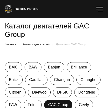
Каталог двигателей GAC
Group
Главная
→
Каталог двигателей
→
Двигатели GAC Group
BAIC
BAW
Baojun
Brilliance
Buick
Cadillac
Changan
Changhe
Citroën
Daewoo
DFSK
Dongfeng
FAW
Foton
GAC Group
Geely